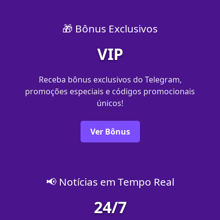
🎁 Bônus Exclusivos
VIP
Receba bônus exclusivos do Telegram,
promoções especiais e códigos promocionais
únicos!
Ver Bônus
📢 Notícias em Tempo Real
24/7