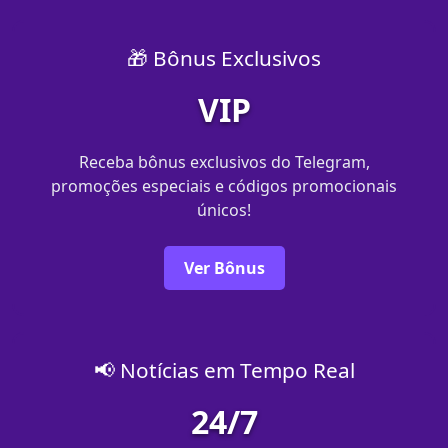
🎁 Bônus Exclusivos
VIP
Receba bônus exclusivos do Telegram,
promoções especiais e códigos promocionais
únicos!
Ver Bônus
📢 Notícias em Tempo Real
24/7