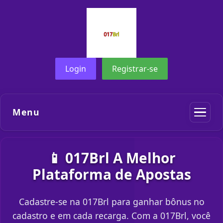
Login
Registrar-se
Menu
📱 017Brl A Melhor
Plataforma de Apostas
Cadastre-se na 017Brl para ganhar bônus no
cadastro e em cada recarga. Com a 017Brl, você