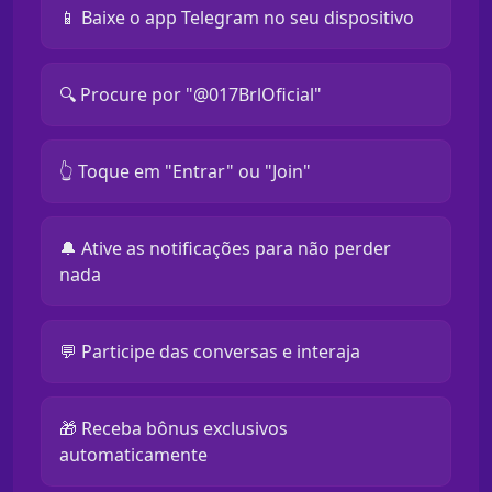
📱 Baixe o app Telegram no seu dispositivo
🔍 Procure por "@017BrlOficial"
👆 Toque em "Entrar" ou "Join"
🔔 Ative as notificações para não perder
nada
💬 Participe das conversas e interaja
🎁 Receba bônus exclusivos
automaticamente